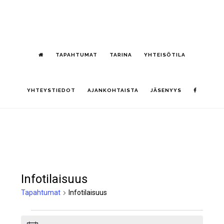
Hyppää
S
pääsisältöön
OF
CO
TAPAHTUMAT
TARINA
YHTEISÖTILA
YHTEYSTIEDOT
AJANKOHTAISTA
JÄSENYYS
Infotilaisuus
Tapahtumat
Infotilaisuus
Tapahtumat